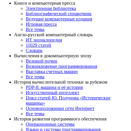
Книги и компьютерная пресса
Электронная библиотека
Библиографический справочник
Ведущие компьютерные издания
Игровая пресса
Все темы
Англо-русский компьютерный словарь
ИТ энциклопедия
11029 статей
Словарь
Вычисления в докомпьютерную эпоху
Великий почин
Возникновение программирования
Выставка счетных машин
Все темы
История вычислительной техники за рубежом
PDP-8: машина и её история
Искусственный интеллект
Цикл статей Ю. Полунова «Исторические
машины»
Основоположники сети Интернет
Все темы
История развития программного обеспечения
Операционные системы
Языки и системы программирования