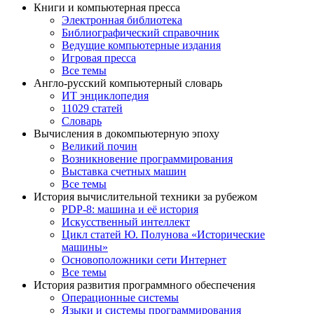
Книги и компьютерная пресса
Электронная библиотека
Библиографический справочник
Ведущие компьютерные издания
Игровая пресса
Все темы
Англо-русский компьютерный словарь
ИТ энциклопедия
11029 статей
Словарь
Вычисления в докомпьютерную эпоху
Великий почин
Возникновение программирования
Выставка счетных машин
Все темы
История вычислительной техники за рубежом
PDP-8: машина и её история
Искусственный интеллект
Цикл статей Ю. Полунова «Исторические
машины»
Основоположники сети Интернет
Все темы
История развития программного обеспечения
Операционные системы
Языки и системы программирования