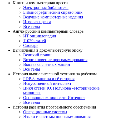
Книги и компьютерная пресса
Электронная библиотека
Библиографический справочник
Ведущие компьютерные издания
Игровая пресса
Все темы
Англо-русский компьютерный словарь
ИТ энциклопедия
11029 статей
Словарь
Вычисления в докомпьютерную эпоху
Великий почин
Возникновение программирования
Выставка счетных машин
Все темы
История вычислительной техники за рубежом
PDP-8: машина и её история
Искусственный интеллект
Цикл статей Ю. Полунова «Исторические
машины»
Основоположники сети Интернет
Все темы
История развития программного обеспечения
Операционные системы
Языки и системы программирования