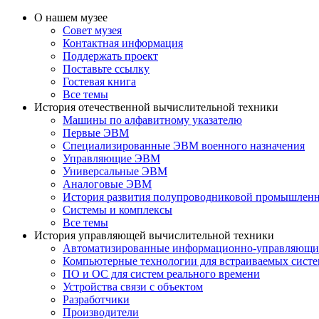
О нашем музее
Совет музея
Контактная информация
Поддержать проект
Поставьте ссылку
Гостевая книга
Все темы
История отечественной вычислительной техники
Машины по алфавитному указателю
Первые ЭВМ
Специализированные ЭВМ военного назначения
Управляющие ЭВМ
Универсальные ЭВМ
Аналоговые ЭВМ
История развития полупроводниковой промышлен
Системы и комплексы
Все темы
История управляющей вычислительной техники
Автоматизированные информационно-управляющи
Компьютерные технологии для встраиваемых сист
ПО и ОС для систем реального времени
Устройства связи с объектом
Разработчики
Производители