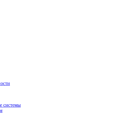
ности
е системы
ем