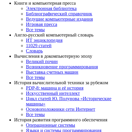
Книги и компьютерная пресса
Электронная библиотека
Библиографический справочник
Ведущие компьютерные издания
Игровая пресса
Все темы
Англо-русский компьютерный словарь
ИТ энциклопедия
11029 статей
Словарь
Вычисления в докомпьютерную эпоху
Великий почин
Возникновение программирования
Выставка счетных машин
Все темы
История вычислительной техники за рубежом
PDP-8: машина и её история
Искусственный интеллект
Цикл статей Ю. Полунова «Исторические
машины»
Основоположники сети Интернет
Все темы
История развития программного обеспечения
Операционные системы
Языки и системы программирования