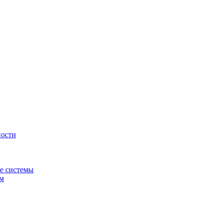
ности
е системы
ем