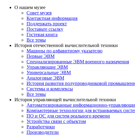
О нашем музее
Совет музея
Контактная информация
Поддержать проект
Поставьте ссылку
Гостевая книга
Все темы
История отечественной вычислительной техники
Машины по алфавитному указателю
Первые ЭВМ
Специализированные ЭВМ военного назначения
Управляющие ЭВМ
Универсальные ЭВМ
Аналоговые ЭВМ
История развития полупроводниковой промышлен
Системы и комплексы
Все темы
История управляющей вычислительной техники
Автоматизированные информационно-управляющи
Компьютерные технологии для встраиваемых сист
ПО и ОС для систем реального времени
Устройства связи с объектом
Разработчики
Производители