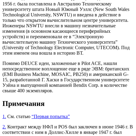
1956 г. была поставлена в Австралию Техническому
университету штата Новый Южный Уэллс (New South Wales
Technological University, NSWTU) и введена в действие в
только что открытом вычислительном центре университета.
Инженеры NSWTU внесли в машину незначительные
изменения (в основном касающиеся периферийных
устройств) и переименовали ее в “Электронную
вычислительную машину Технического университета”
(University of Technology Electronic Computer, UTECOM). Под
этим именем она вошла в историю ВТ.
Помимо DEUCE идеи, заложенные в Pilot ACE, нашли
непосредственное воплощение еще в ряде ЭВМ: британских
(EMI Business Machine, MOSAIC, PB250) и американской G-
15, разработанной Г. Хаски в Государственном университете
Уэйна и выпущенной компанией Bendix Corp. в количестве
свыше 400 экземпляров.
Примечания
1.
См. статью
“Первая попытка”
2.
Контракт между НФЛ и POS был заключен в июне 1946 г. В
соответствии с ним в Доллис-Хилле в январе 1947 г. был