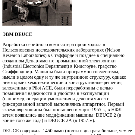
ЭВМ DEUCE
Разработка серийного компьютера происходила в
Нельсоновских исследовательских лабораториях (Nelson
Research Laboratories) в Стаффорде и позднее в специально
созданном Департаменте промышленной электроники
(Industrial Electronics Department) в Кидсгоуве, графство
Стаффордшир. Машины были программно совместимы,
имели в целом одну и ту же внутреннюю структуру, однако
некоторые схемотехнические и конструктивные решения,
заложенные в Pilot ACE, были переработаны с целью
повышения надежности и удобства в эксплуатации
(например, операции умножения и деления чисел с
фиксированной запятой выполнялись аппаратно). Первый
экземпляр машины был поставлен в марте 1955 г., в НФЛ
затем появились две модификации машины: DEUCE 2 (в
конце того же года) и DEUCE 2А (в 1957-м).
DEUCE содержала 1450 ламп (почти в два раза больше, чем ее