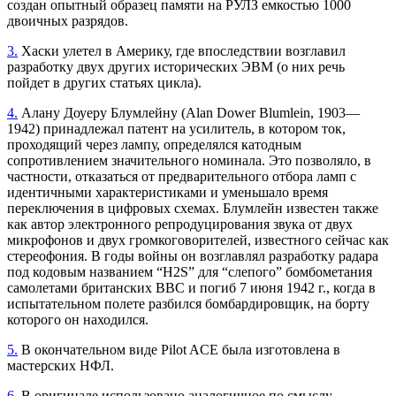
создан опытный образец памяти на РУЛЗ емкостью 1000
двоичных разрядов.
3.
Хаски улетел в Америку, где впоследствии возглавил
разработку двух других исторических ЭВМ (о них речь
пойдет в других статьях цикла).
4.
Алану Доуеру Блумлейну (Alan Dower Blumlein, 1903—
1942) принадлежал патент на усилитель, в котором ток,
проходящий через лампу, определялся катодным
сопротивлением значительного номинала. Это позволяло, в
частности, отказаться от предварительного отбора ламп с
идентичными характеристиками и уменьшало время
переключения в цифровых схемах. Блумлейн известен также
как автор электронного репродуцирования звука от двух
микрофонов и двух громкоговорителей, известного сейчас как
стереофония. В годы войны он возглавлял разработку радара
под кодовым названием “H2S” для “слепого” бомбометания
самолетами британских ВВС и погиб 7 июня 1942 г., когда в
испытательном полете разбился бомбардировщик, на борту
которого он находился.
5.
В окончательном виде Pilot ACE была изготовлена в
мастерских НФЛ.
6.
В оригинале использовано аналогичное по смыслу