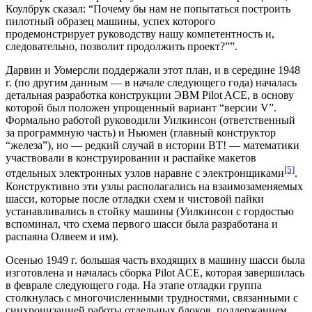
Коулбрук сказал: “Почему бы нам не попытаться построить
пилотный образец машины, успех которого
продемонстрирует руководству нашу компетентность и,
следовательно, позволит продолжить проект?””.
Дарвин и Уомерсли поддержали этот план, и в середине 1948
г. (по другим данным — в начале следующего года) началась
детальная разработка конструкции ЭВМ Pilot ACE, в основу
которой был положен упрощенный вариант “версии V”.
Формально работой руководили Уилкинсон (ответственный
за программную часть) и Ньюмен (главный конструктор
“железа”), но — редкий случай в истории ВТ! — математики
участвовали в конструировании и распайке макетов
[5]
отдельных электронных узлов наравне с электронщиками
.
Конструктивно эти узлы располагались на взаимозаменяемых
шасси, которые после отладки схем и чистовой пайки
устанавливались в стойку машины (Уилкинсон с гордостью
вспоминал, что схема первого шасси была разработана и
распаяна Олвеем и им).
Осенью 1949 г. большая часть входящих в машину шасси была
изготовлена и началась сборка Pilot ACE, которая завершилась
в феврале следующего года. На этапе отладки группа
столкнулась с многочисленными трудностями, связанными с
синхронизацией работы отдельных блоков, поддержанием