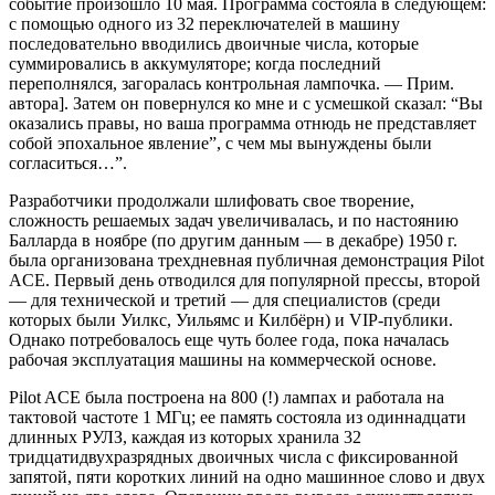
событие произошло 10 мая. Программа состояла в следующем:
с помощью одного из 32 переключателей в машину
последовательно вводились двоичные числа, которые
суммировались в аккумуляторе; когда последний
переполнялся, загоралась контрольная лампочка. — Прим.
автора]. Затем он повернулся ко мне и с усмешкой сказал: “Вы
оказались правы, но ваша программа отнюдь не представляет
собой эпохальное явление”, с чем мы вынуждены были
согласиться…”.
Разработчики продолжали шлифовать свое творение,
сложность решаемых задач увеличивалась, и по настоянию
Балларда в ноябре (по другим данным — в декабре) 1950 г.
была организована трехдневная публичная демонстрация Pilot
ACE. Первый день отводился для популярной прессы, второй
— для технической и третий — для специалистов (среди
которых были Уилкс, Уильямс и Килбёрн) и VIP-публики.
Однако потребовалось еще чуть более года, пока началась
рабочая эксплуатация машины на коммерческой основе.
Pilot ACE была построена на 800 (!) лампах и работала на
тактовой частоте 1 MГц; ее память состояла из одиннадцати
длинных РУЛЗ, каждая из которых хранила 32
тридцатидвухразрядных двоичных числа с фиксированной
запятой, пяти коротких линий на одно машинное слово и двух