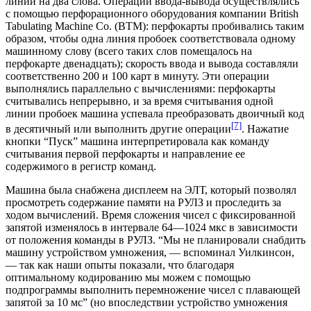
линий на два слова. Операции ввода-вывода осуществлялись
с помощью перфорационного оборудования компании British
Tabulating Machine Co. (BTM): перфокарты пробивались таким
образом, чтобы одна линия пробоек соответствовала одному
машинному слову (всего таких слов помещалось на
перфокарте двенадцать); скорость ввода и вывода составляли
соответственно 200 и 100 карт в минуту. Эти операции
выполнялись параллельно с вычислениями: перфокарты
считывались непрерывно, и за время считывания одной
линии пробоек машина успевала преобразовать двоичный код
[7]
в десятичный или выполнить другие операции
. Нажатие
кнопки “Пуск” машина интерпретировала как команду
считывания первой перфокарты и направление ее
содержимого в регистр команд.
Машина была снабжена дисплеем на ЭЛТ, который позволял
просмотреть содержание памяти на РУЛЗ и проследить за
ходом вычислений. Время сложения чисел с фиксированной
запятой изменялось в интервале 64—1024 мкс в зависимости
от положения команды в РУЛЗ. “Мы не планировали снабдить
машину устройством умножения, — вспоминал Уилкинсон,
— так как наши опыты показали, что благодаря
оптимальному кодированию мы можем с помощью
подпрограммы выполнить перемножение чисел с плавающей
запятой за 10 мс” (но впоследствии устройство умножения