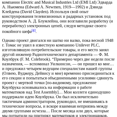
компании Electric and Musical Industries Ltd (EMI Ltd) Эдварда
А. Ньюмена (Edward A. Newmen, 1919—1992) и Дэвида
Клейдена (David Clayden). Используя свой опыт
конструирования телевизионных и радарных установок под
руководством А. Д. Блумлейна, они возглавили разработку (и
переработку) электронных цепей, следуя методике своего
[4]
покойного шефа
.
Однако проект двигался ни шатко ни валко, пока весной 1948
г. Томас не ушел в известную компанию Unilever PLC,
изготовлявшую потребительские товары, и его место занял
другой инженер Радиотехнического департамента — Ф. М.
Коулбрук (F. M. Colebrook). “Примерно через две недели после
назначения, — вспоминал Уилкинсон, — он пришел ко мне…
и предложил четырем ведущим специалистам нашей группы
(Олвею, Вуджеру, Дейвису и мне) временно присоединиться к
его секции и попытаться объединенными усилиями сдвинуть
проект с мертвой точки [по-видимому, предложение
Коулбрука основывалось на информации о работе
математиков над Test Assembly]… Мои коллеги единодушно
поддержали идею Коулбрука. Он был исключительно
тактичным администратором, руководил, не вмешиваясь в
технические вопросы, и вскоре взаимная неприязнь между
двумя группами исчезла… После месяца или двух, которые
мы потратили на притирку математиков и электронщиков,