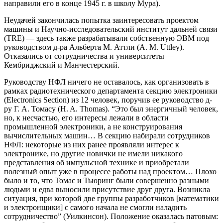
направили его в конце 1945 г. в школу Мура).
Неудачей закончилась попытка заинтересовать проектом
машины и Научно-исследовательский институт дальней связи
(TRE) — здесь также разрабатывали собственную ЭВМ под
руководством д-ра Альберта М. Аттли (A. M. Uttley).
Отказались от сотрудничества и университеты —
Кембриджский и Манчестерский.
Руководству НФЛ ничего не оставалось, как организовать в
рамках радиотехнического департамента секцию электроники
(Electronics Section) из 12 человек, поручив ее руководство д-
ру Г. А. Томасу (H. A. Thomas). “Это был энергичный человек,
но, к несчастью, его интересы лежали в области
промышленной электроники, а не конструирования
вычислительных машин… В секцию набирали сотрудников
НФЛ: некоторые из них ранее проявляли интерес к
электронике, но другие новички не имели никакого
представления об импульсной технике и приобретали
полезный опыт уже в процессе работы над проектом… Плохо
было и то, что Томас и Тьюринг были совершенно разными
людьми и едва выносили присутствие друг друга. Возникла
ситуация, при которой две группы разработчиков [математики
и электронщики] с самого начала не смогли наладить
сотрудничество” (Уилкинсон). Положение оказалась патовым: