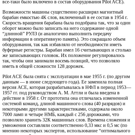
все-таки было включено в состав оборудования Pilot ACE).
Возможности машины существенно расширял магнитный
барабан емкостью 4К слов, включенный в ее состав в 1954 г.
Скорость вращения барабана была подобрана так, что за один
оборот можно было записать на него содержание одной
“длинной” РУЛЗ (и аналогично выполнить передачу
информации в оперативную память). Это сокращало объем
оборудования, так как избавляло от необходимости иметь
буферные регистры. Барабан имел 16 считывающих и столько
же записывающих головок. Их положение регулировалось
так, чтобы они занимали восемь позиций, что позволяло
иметь в общей сложности 128 дорожек.
Pilot ACE была снята с эксплуатации в мае 1955 г. (по другим
данным — в июне следующего года). Ее заменила полная
версия АСЕ, которая разрабатывалась в НФЛ в период 1953—
1957 гг. под руководством А. М. Аттли и была введена в
действие в 1958 г. От прототипа она отличалась измененной
системой команд, длиной машинного слова (40 разрядов) и
некоторыми другими характеристиками, содержала около
7000 ламп и четыре НМБ, каждый с 256 дорожками, что
позволяло хранить 32К машинных слов. Времена сложения и
умножения составляли соответственно 0,33 мкс и 0,5 мс (по
мнению некоторых экспертов, использование “оптимального