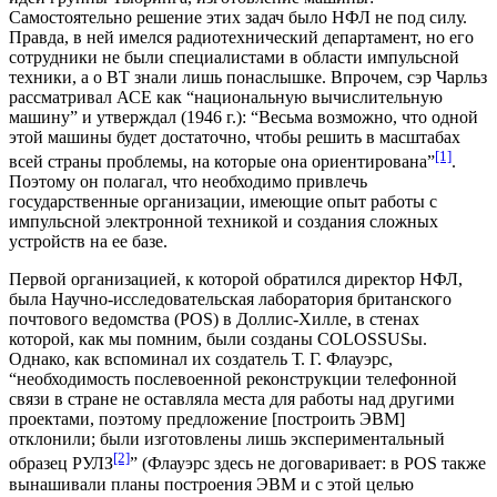
Самостоятельно решение этих задач было НФЛ не под силу.
Правда, в ней имелся радиотехнический департамент, но его
сотрудники не были специалистами в области импульсной
техники, а о ВТ знали лишь понаслышке. Впрочем, сэр Чарльз
рассматривал АСЕ как “национальную вычислительную
машину” и утверждал (1946 г.): “Весьма возможно, что одной
этой машины будет достаточно, чтобы решить в масштабах
[1]
всей страны проблемы, на которые она ориентирована”
.
Поэтому он полагал, что необходимо привлечь
государственные организации, имеющие опыт работы с
импульсной электронной техникой и создания сложных
устройств на ее базе.
Первой организацией, к которой обратился директор НФЛ,
была Научно-исследовательская лаборатория британского
почтового ведомства (POS) в Доллис-Хилле, в стенах
которой, как мы помним, были созданы COLOSSUSы.
Однако, как вспоминал их создатель Т. Г. Флауэрс,
“необходимость послевоенной реконструкции телефонной
связи в стране не оставляла места для работы над другими
проектами, поэтому предложение [построить ЭВМ]
отклонили; были изготовлены лишь экспериментальный
[2]
образец РУЛЗ
” (Флауэрс здесь не договаривает: в POS также
вынашивали планы построения ЭВМ и с этой целью