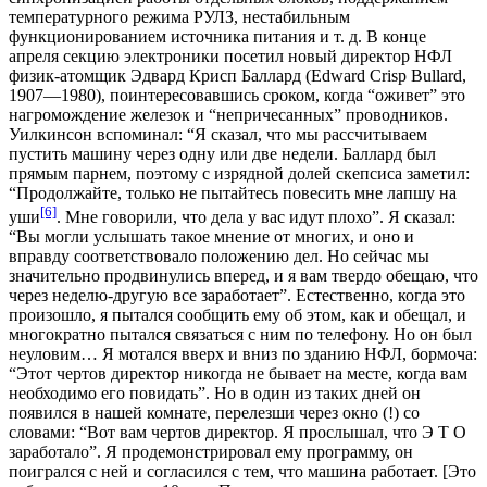
температурного режима РУЛЗ, нестабильным
функционированием источника питания и т. д. В конце
апреля секцию электроники посетил новый директор НФЛ
физик-атомщик Эдвард Крисп Баллард (Edward Crisp Bullard,
1907—1980), поинтересовавшись сроком, когда “оживет” это
нагромождение железок и “непричесанных” проводников.
Уилкинсон вспоминал: “Я сказал, что мы рассчитываем
пустить машину через одну или две недели. Баллард был
прямым парнем, поэтому с изрядной долей скепсиса заметил:
“Продолжайте, только не пытайтесь повесить мне лапшу на
[6]
уши
. Мне говорили, что дела у вас идут плохо”. Я сказал:
“Вы могли услышать такое мнение от многих, и оно и
вправду соответствовало положению дел. Но сейчас мы
значительно продвинулись вперед, и я вам твердо обещаю, что
через неделю-другую все заработает”. Естественно, когда это
произошло, я пытался сообщить ему об этом, как и обещал, и
многократно пытался связаться с ним по телефону. Но он был
неуловим… Я мотался вверх и вниз по зданию НФЛ, бормоча:
“Этот чертов директор никогда не бывает на месте, когда вам
необходимо его повидать”. Но в один из таких дней он
появился в нашей комнате, перелезши через окно (!) со
словами: “Вот вам чертов директор. Я прослышал, что Э Т О
заработало”. Я продемонстрировал ему программу, он
поигрался с ней и согласился с тем, что машина работает. [Это