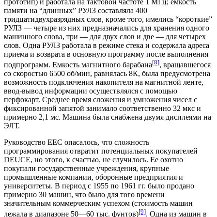
прототип) и работала на тактовой частоте 1 МГц; емкость
памяти на “длинных” РУЛЗ составляла 400
тридцатидвухразрядных слов, кроме того, имелись “короткие”
РУЛЗ — четыре из них предназначались для хранения одного
машинного слова, три — для двух слов и две — для четырех
слов. Одна РУЛЗ работала в режиме стека и содержала адреса
приема и возврата в основную программу после выполнения
[8]
подпрограмм. Емкость магнитного барабана
, вращавшегося
со скоростью 6500 об/мин, равнялась 8К, была предусмотрена
возможность подключения накопителя на магнитной ленте,
ввод-вывод информации осуществлялся с помощью
перфокарт. Среднее время сложения и умножения чисел с
фиксированной запятой занимало соответственно 32 мкс и
примерно 2,1 мс. Машина была снабжена двумя дисплеями на
ЭЛТ.
Руководство EEC опасалось, что сложность
программирования отвратит потенциальных покупателей
DEUCE, но этого, к счастью, не случилось. Ее охотно
покупали государственные учреждения, крупные
промышленные компании, оборонные предприятия и
университеты. В период с 1955 по 1961 гг. было продано
примерно 30 машин, что было для того времени
значительным коммерческим успехом (стоимость машин
[9]
лежала в диапазоне 50—60 тыс. фунтов)
. Одна из машин в