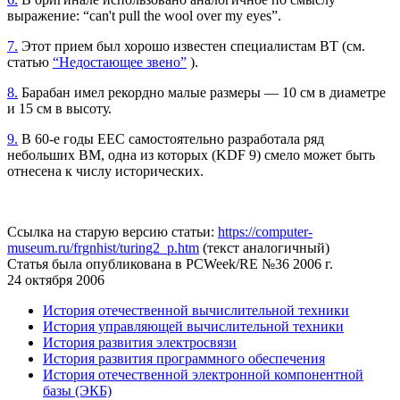
выражение: “can't pull the wool over my eyes”.
7.
Этот прием был хорошо известен специалистам ВТ (см.
статью
“Недостающее звено”
).
8.
Барабан имел рекордно малые размеры — 10 см в диаметре
и 15 см в высоту.
9.
В 60-е годы ЕЕС самостоятельно разработала ряд
небольших ВМ, одна из которых (KDF 9) смело может быть
отнесена к числу исторических.
Ссылка на старую версию статьи:
https://computer-
museum.ru/frgnhist/turing2_p.htm
(текст аналогичный)
Статья была опубликована в PCWeek/RE №36 2006 г.
24 октября 2006
История отечественной вычислительной техники
История управляющей вычислительной техники
История развития электросвязи
История развития программного обеспечения
История отечественной электронной компонентной
базы (ЭКБ)