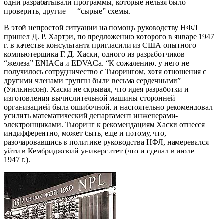
одни разрабатывали программы, которые нельзя было
проверить, другие — “сырые” схемы.
В этой непростой ситуации на помощь руководству НФЛ
пришел Д. Р. Хартри, по предложению которого в январе 1947
г. в качестве консультанта пригласили из США опытного
компьютерщика Г. Д. Хаски, одного из разработчиков
“железа” ENIACа и EDVACа. “К сожалению, у него не
получилось сотрудничество с Тьюрингом, хотя отношения с
другими членами группы были весьма сердечными”
(Уилкинсон). Хаски не скрывал, что идея разработки и
изготовления вычислительной машины сторонней
организацией была ошибочной, и настоятельно рекомендовал
усилить математический департамент инженерами-
электронщиками. Тьюринг к рекомендациям Хаски отнесся
индифферентно, может быть, еще и потому, что,
разочаровавшись в политике руководства НФЛ, намеревался
уйти в Кембриджский университет (что и сделал в июле
1947 г.).