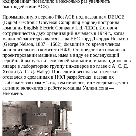
кодирования” позволило в несколько раз увеличить
быстродействие АСЕ).
Промышленную версию Pilot ACE под названием DEUCE
(Digital Electronic Universal Computing Engine) построила
компания English Electric Company Ltd. (EEC). История
сотрудничества двух организаций началась в 1949 г., когда
машиной заинтересовался глава EEC лорд Джордж Нельсон
(George Nelson, 1887—1662), бывший в то время членом
исполнительного комитета НФЛ. Он предложил помощь в
проектировании машины, имея в виду ее последующий
серийный выпуск силами своей компании, и командировал в
январе в лабораторию группу инженеров во главе с А. С. Д.
Хейли (А. С. Д. Haley). Последний весьма скептически
отозвался о сделанных в НФЛ разработках, назвав их
“собачьим завтраком”, но, тем не менее, инженерный десант
активно включился в работу команды Уилкинсона —
Ньюмена.