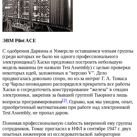
ЭВМ Pilot ACE
С одобрения Дарвина и Уомерсли оставшимся членам группы
(среди которых не было ни одного профессионального
электронщика!) Хаски предложил построить небольшую
модель машины (ее назвали Test Assembly) с целью проверки
некоторых идей, заложенных в “версию V”. Дело
продвигалась довольно споро, но из-за интриг Г. А. Томаса
сэр Чарльз неожиданно распорядился прекратить все работы
Хаски и сосредоточить конструирование “железа” в секции
электроники, закрепив за бывшей группой Тьюринга лишь
[3]
вопросы программирования
. Однако, как мы увидим, опыт,
приобретенный математиками при работе над электроникой
Test Assembly, не пропал даром.
Понимая профессиональную слабость вверенной ему группы
сотрудников, Томас пригласил в НФЛ в сентябре 1947 г. двух
опытных инженеров из исследовательской лаборатории