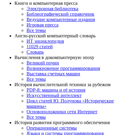
Книги и компьютерная пресса
Электронная библиотека
Библиографический справочник
Ведущие компьютерные издания
Игровая пресса
Все темы
Англо-русский компьютерный словарь
ИТ энциклопедия
11029 статей
Словарь
Вычисления в докомпьютерную эпоху
Великий почин
Возникновение программирования
Выставка счетных машин
Все темы
История вычислительной техники за рубежом
PDP-8: машина и её история
Искусственный интеллект
Цикл статей Ю. Полунова «Исторические
машины»
Основоположники сети Интернет
Все темы
История развития программного обеспечения
Операционные системы
Языки и системы программирования