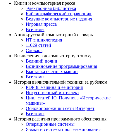
Книги и компьютерная пресса
Электронная библиотека
Библиографический справочник
Ведущие компьютерные издания
Игровая пресса
Все темы
Англо-русский компьютерный словарь
ИТ энциклопедия
11029 статей
Словарь
Вычисления в докомпьютерную эпоху
Великий почин
Возникновение программирования
Выставка счетных машин
Все темы
История вычислительной техники за рубежом
PDP-8: машина и её история
Искусственный интеллект
Цикл статей Ю. Полунова «Исторические
машины»
Основоположники сети Интернет
Все темы
История развития программного обеспечения
Операционные системы
Языки и системы программирования