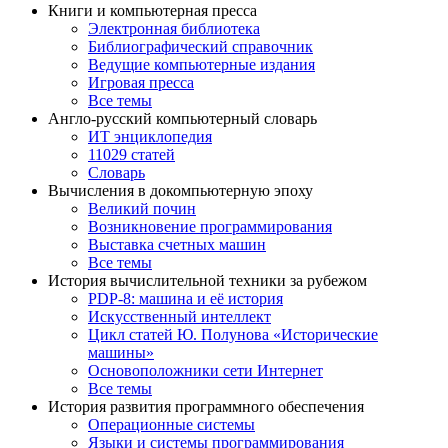
Книги и компьютерная пресса
Электронная библиотека
Библиографический справочник
Ведущие компьютерные издания
Игровая пресса
Все темы
Англо-русский компьютерный словарь
ИТ энциклопедия
11029 статей
Словарь
Вычисления в докомпьютерную эпоху
Великий почин
Возникновение программирования
Выставка счетных машин
Все темы
История вычислительной техники за рубежом
PDP-8: машина и её история
Искусственный интеллект
Цикл статей Ю. Полунова «Исторические
машины»
Основоположники сети Интернет
Все темы
История развития программного обеспечения
Операционные системы
Языки и системы программирования