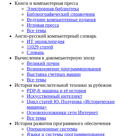
Книги и компьютерная пресса
Электронная библиотека
Библиографический справочник
Ведущие компьютерные издания
Игровая пресса
Все темы
Англо-русский компьютерный словарь
ИТ энциклопедия
11029 статей
Словарь
Вычисления в докомпьютерную эпоху
Великий почин
Возникновение программирования
Выставка счетных машин
Все темы
История вычислительной техники за рубежом
PDP-8: машина и её история
Искусственный интеллект
Цикл статей Ю. Полунова «Исторические
машины»
Основоположники сети Интернет
Все темы
История развития программного обеспечения
Операционные системы
Языки и системы программирования