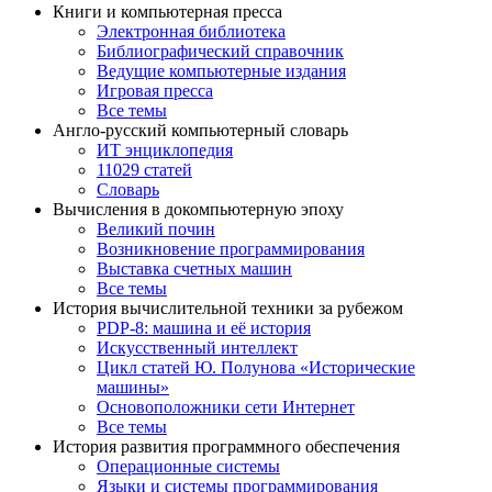
Книги и компьютерная пресса
Электронная библиотека
Библиографический справочник
Ведущие компьютерные издания
Игровая пресса
Все темы
Англо-русский компьютерный словарь
ИТ энциклопедия
11029 статей
Словарь
Вычисления в докомпьютерную эпоху
Великий почин
Возникновение программирования
Выставка счетных машин
Все темы
История вычислительной техники за рубежом
PDP-8: машина и её история
Искусственный интеллект
Цикл статей Ю. Полунова «Исторические
машины»
Основоположники сети Интернет
Все темы
История развития программного обеспечения
Операционные системы
Языки и системы программирования