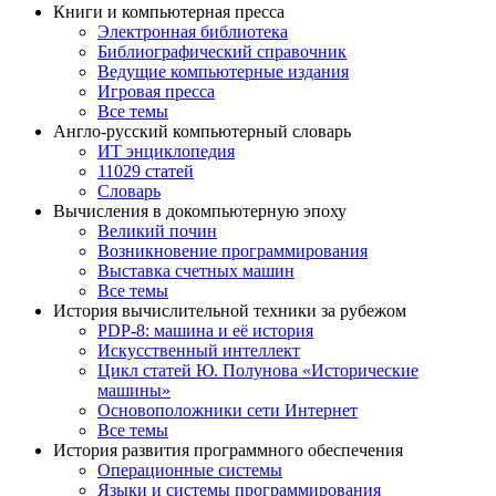
Книги и компьютерная пресса
Электронная библиотека
Библиографический справочник
Ведущие компьютерные издания
Игровая пресса
Все темы
Англо-русский компьютерный словарь
ИТ энциклопедия
11029 статей
Словарь
Вычисления в докомпьютерную эпоху
Великий почин
Возникновение программирования
Выставка счетных машин
Все темы
История вычислительной техники за рубежом
PDP-8: машина и её история
Искусственный интеллект
Цикл статей Ю. Полунова «Исторические
машины»
Основоположники сети Интернет
Все темы
История развития программного обеспечения
Операционные системы
Языки и системы программирования