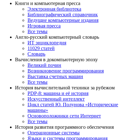
Книги и компьютерная пресса
Электронная библиотека
Библиографический справочник
Ведущие компьютерные издания
Игровая пресса
Все темы
Англо-русский компьютерный словарь
ИТ энциклопедия
11029 статей
Словарь
Вычисления в докомпьютерную эпоху
Великий почин
Возникновение программирования
Выставка счетных машин
Все темы
История вычислительной техники за рубежом
PDP-8: машина и её история
Искусственный интеллект
Цикл статей Ю. Полунова «Исторические
машины»
Основоположники сети Интернет
Все темы
История развития программного обеспечения
Операционные системы
Языки и системы программирования