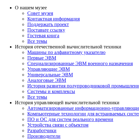
О нашем музее
Совет музея
Контактная информация
Поддержать проект
Поставьте ссылку
Гостевая книга
Все темы
История отечественной вычислительной техники
Машины по алфавитному указателю
Первые ЭВМ
Специализированные ЭВМ военного назначения
Управляющие ЭВМ
Универсальные ЭВМ
Аналоговые ЭВМ
История развития полупроводниковой промышлен
Системы и комплексы
Все темы
История управляющей вычислительной техники
Автоматизированные информационно-управляющи
Компьютерные технологии для встраиваемых сист
ПО и ОС для систем реального времени
Устройства связи с объектом
Разработчики
Производители