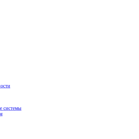
ности
е системы
ем