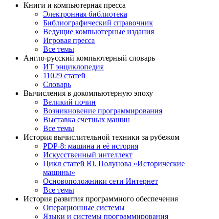
Книги и компьютерная пресса
Электронная библиотека
Библиографический справочник
Ведущие компьютерные издания
Игровая пресса
Все темы
Англо-русский компьютерный словарь
ИТ энциклопедия
11029 статей
Словарь
Вычисления в докомпьютерную эпоху
Великий почин
Возникновение программирования
Выставка счетных машин
Все темы
История вычислительной техники за рубежом
PDP-8: машина и её история
Искусственный интеллект
Цикл статей Ю. Полунова «Исторические
машины»
Основоположники сети Интернет
Все темы
История развития программного обеспечения
Операционные системы
Языки и системы программирования