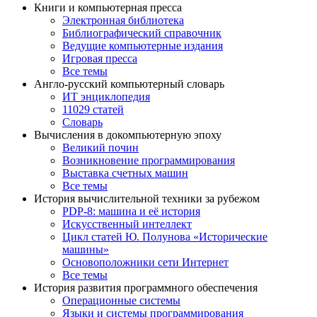
Книги и компьютерная пресса
Электронная библиотека
Библиографический справочник
Ведущие компьютерные издания
Игровая пресса
Все темы
Англо-русский компьютерный словарь
ИТ энциклопедия
11029 статей
Словарь
Вычисления в докомпьютерную эпоху
Великий почин
Возникновение программирования
Выставка счетных машин
Все темы
История вычислительной техники за рубежом
PDP-8: машина и её история
Искусственный интеллект
Цикл статей Ю. Полунова «Исторические
машины»
Основоположники сети Интернет
Все темы
История развития программного обеспечения
Операционные системы
Языки и системы программирования