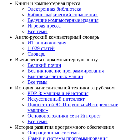
Книги и компьютерная пресса
Электронная библиотека
Библиографический справочник
Ведущие компьютерные издания
Игровая пресса
Все темы
Англо-русский компьютерный словарь
ИТ энциклопедия
11029 статей
Словарь
Вычисления в докомпьютерную эпоху
Великий почин
Возникновение программирования
Выставка счетных машин
Все темы
История вычислительной техники за рубежом
PDP-8: машина и её история
Искусственный интеллект
Цикл статей Ю. Полунова «Исторические
машины»
Основоположники сети Интернет
Все темы
История развития программного обеспечения
Операционные системы
Языки и системы программирования