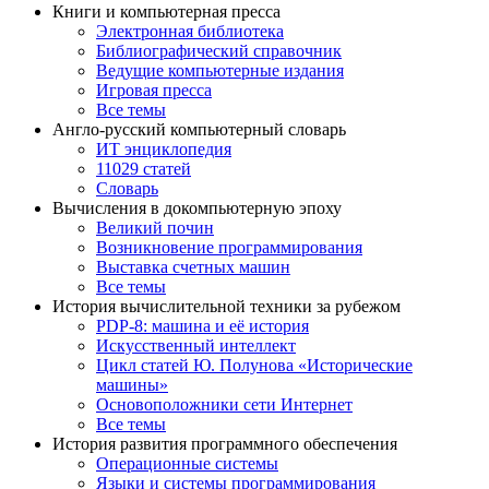
Книги и компьютерная пресса
Электронная библиотека
Библиографический справочник
Ведущие компьютерные издания
Игровая пресса
Все темы
Англо-русский компьютерный словарь
ИТ энциклопедия
11029 статей
Словарь
Вычисления в докомпьютерную эпоху
Великий почин
Возникновение программирования
Выставка счетных машин
Все темы
История вычислительной техники за рубежом
PDP-8: машина и её история
Искусственный интеллект
Цикл статей Ю. Полунова «Исторические
машины»
Основоположники сети Интернет
Все темы
История развития программного обеспечения
Операционные системы
Языки и системы программирования