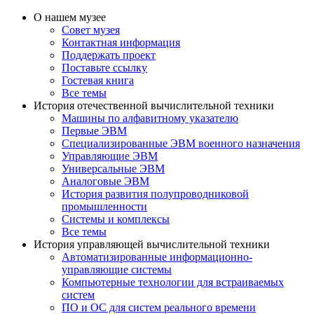
О нашем музее
Совет музея
Контактная информация
Поддержать проект
Поставьте ссылку
Гостевая книга
Все темы
История отечественной вычислительной техники
Машины по алфавитному указателю
Первые ЭВМ
Специализированные ЭВМ военного назначения
Управляющие ЭВМ
Универсальные ЭВМ
Аналоговые ЭВМ
История развития полупроводниковой
промышленности
Системы и комплексы
Все темы
История управляющей вычислительной техники
Автоматизированные информационно-
управляющие системы
Компьютерные технологии для встраиваемых
систем
ПО и ОС для систем реального времени