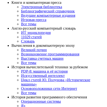
Книги и компьютерная пресса
Электронная библиотека
Библиографический справочник
Ведущие компьютерные издания
Игровая пресса
Все темы
Англо-русский компьютерный словарь
ИТ энциклопедия
11029 статей
Словарь
Вычисления в докомпьютерную эпоху
Великий почин
Возникновение программирования
Выставка счетных машин
Все темы
История вычислительной техники за рубежом
PDP-8: машина и её история
Искусственный интеллект
Цикл статей Ю. Полунова «Исторические
машины»
Основоположники сети Интернет
Все темы
История развития программного обеспечения
Операционные системы
Яз