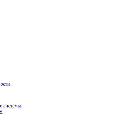
ности
е системы
ем