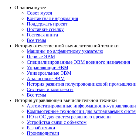
О нашем музее
Совет музея
Контактная информация
Поддержать проект
Поставьте ссылку
Гостевая книга
Все темы
История отечественной вычислительной техники
Машины по алфавитному указателю
Первые ЭВМ
Специализированные ЭВМ военного назначения
Управляющие ЭВМ
Универсальные ЭВМ
Аналоговые ЭВМ
История развития полупроводниковой промышлен
Системы и комплексы
Все темы
История управляющей вычислительной техники
Автоматизированные информационно-управляющи
Компьютерные технологии для встраиваемых сист
ПО и ОС для систем реального времени
Устройства связи с объектом
Разработчики
Производители