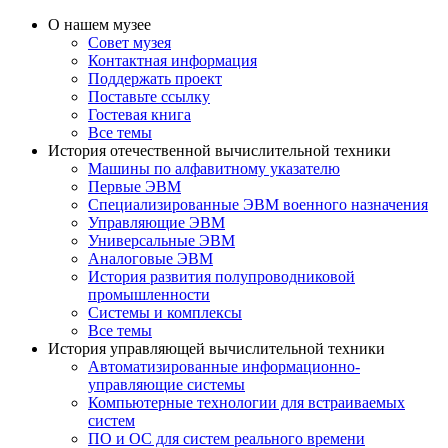
О нашем музее
Совет музея
Контактная информация
Поддержать проект
Поставьте ссылку
Гостевая книга
Все темы
История отечественной вычислительной техники
Машины по алфавитному указателю
Первые ЭВМ
Специализированные ЭВМ военного назначения
Управляющие ЭВМ
Универсальные ЭВМ
Аналоговые ЭВМ
История развития полупроводниковой
промышленности
Системы и комплексы
Все темы
История управляющей вычислительной техники
Автоматизированные информационно-
управляющие системы
Компьютерные технологии для встраиваемых
систем
ПО и ОС для систем реального времени