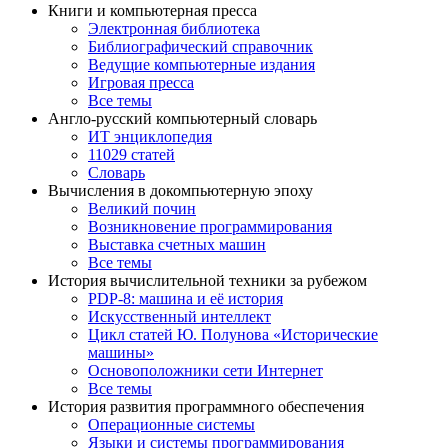
Книги и компьютерная пресса
Электронная библиотека
Библиографический справочник
Ведущие компьютерные издания
Игровая пресса
Все темы
Англо-русский компьютерный словарь
ИТ энциклопедия
11029 статей
Словарь
Вычисления в докомпьютерную эпоху
Великий почин
Возникновение программирования
Выставка счетных машин
Все темы
История вычислительной техники за рубежом
PDP-8: машина и её история
Искусственный интеллект
Цикл статей Ю. Полунова «Исторические
машины»
Основоположники сети Интернет
Все темы
История развития программного обеспечения
Операционные системы
Языки и системы программирования