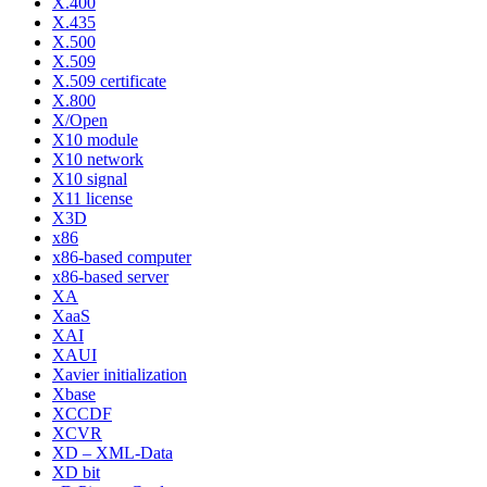
X.400
X.435
X.500
X.509
X.509 certificate
X.800
X/Open
X10 module
X10 network
X10 signal
X11 license
X3D
x86
x86-based computer
x86-based server
XA
XaaS
XAI
XAUI
Xavier initialization
Xbase
XCCDF
XCVR
XD – XML-Data
XD bit