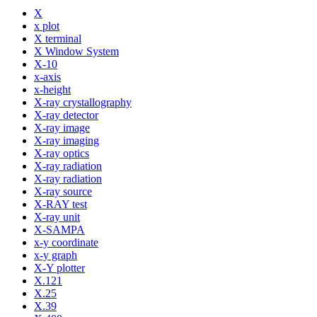
X
x plot
X terminal
X Window System
X-10
x-axis
x-height
X-ray crystallography
X-ray detector
X-ray image
X-ray imaging
X-ray optics
X-ray radiation
X-ray radiation
X-ray source
X-RAY test
X-ray unit
X-SAMPA
x-y coordinate
x-y graph
X-Y plotter
X.121
X.25
X.39