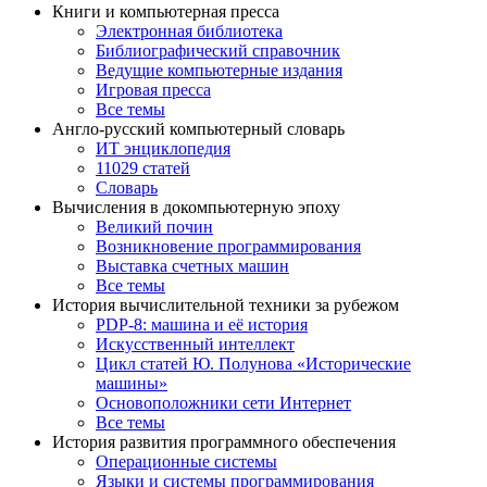
Книги и компьютерная пресса
Электронная библиотека
Библиографический справочник
Ведущие компьютерные издания
Игровая пресса
Все темы
Англо-русский компьютерный словарь
ИТ энциклопедия
11029 статей
Словарь
Вычисления в докомпьютерную эпоху
Великий почин
Возникновение программирования
Выставка счетных машин
Все темы
История вычислительной техники за рубежом
PDP-8: машина и её история
Искусственный интеллект
Цикл статей Ю. Полунова «Исторические
машины»
Основоположники сети Интернет
Все темы
История развития программного обеспечения
Операционные системы
Языки и системы программирования