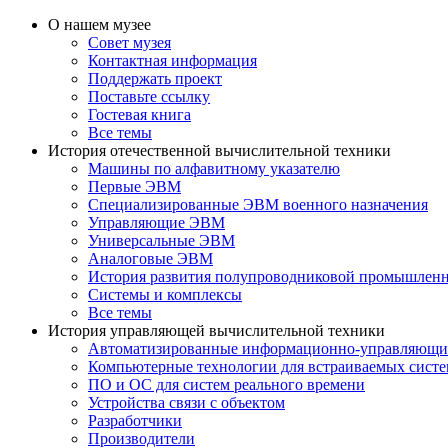
О нашем музее
Совет музея
Контактная информация
Поддержать проект
Поставьте ссылку
Гостевая книга
Все темы
История отечественной вычислительной техники
Машины по алфавитному указателю
Первые ЭВМ
Специализированные ЭВМ военного назначения
Управляющие ЭВМ
Универсальные ЭВМ
Аналоговые ЭВМ
История развития полупроводниковой промышлен
Системы и комплексы
Все темы
История управляющей вычислительной техники
Автоматизированные информационно-управляющи
Компьютерные технологии для встраиваемых сист
ПО и ОС для систем реального времени
Устройства связи с объектом
Разработчики
Производители