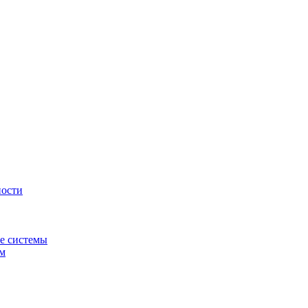
ности
е системы
ем