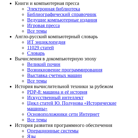
Книги и компьютерная пресса
Электронная библиотека
Библиографический справочник
Ведущие компьютерные издания
Игровая пресса
Все темы
Англо-русский компьютерный словарь
ИТ энциклопедия
11029 статей
Словарь
Вычисления в докомпьютерную эпоху
Великий почин
Возникновение программирования
Выставка счетных машин
Все темы
История вычислительной техники за рубежом
PDP-8: машина и её история
Искусственный интеллект
Цикл статей Ю. Полунова «Исторические
машины»
Основоположники сети Интернет
Все темы
История развития программного обеспечения
Операционные системы
Язы