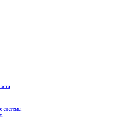
ности
е системы
ем