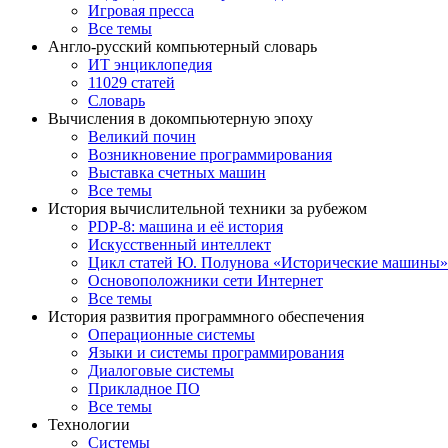
Игровая пресса
Все темы
Англо-русский компьютерный словарь
ИТ энциклопедия
11029 статей
Словарь
Вычисления в докомпьютерную эпоху
Великий почин
Возникновение программирования
Выставка счетных машин
Все темы
История вычислительной техники за рубежом
PDP-8: машина и её история
Искусственный интеллект
Цикл статей Ю. Полунова «Исторические машины»
Основоположники сети Интернет
Все темы
История развития программного обеспечения
Операционные системы
Языки и системы программирования
Диалоговые системы
Прикладное ПО
Все темы
Технологии
Системы