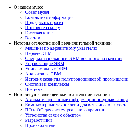
О нашем музее
Совет музея
Контактная информация
Поддержать проект
Поставьте ссылку
Гостевая книга
Все темы
История отечественной вычислительной техники
Машины по алфавитному указателю
Первые ЭВМ
Специализированные ЭВМ военного назначения
Управляющие ЭВМ
Универсальные ЭВМ
Аналоговые ЭВМ
История развития полупроводниковой промышлен
Системы и комплексы
Все темы
История управляющей вычислительной техники
Автоматизированные информационно-управляющи
Компьютерные технологии для встраиваемых сист
ПО и ОС для систем реального времени
Устройства связи с объектом
Разработчики
Производители